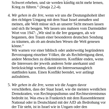
Schwert erheben, und sie werden künftig nicht mehr lernen,
Krieg zu führen.“ (Jesaja 2,2-4).
Wir gehen in die Irre
, wenn wir uns die Deutungshoheit über
den richtigen Umgang mit dem Staat Israel anmaßen und
meinen, alle Welt müsse sich an unserer Sicht messen lassen
und sich ihr beugen. Wir lassen uns mahnen vom Darmstädter
Wort von 1947: „Wir sind in die Irre gegangen, als wir
begannen, den Traum einer besonderen deutschen Sendung
zu träumen, als ob am deutschen Wesen die Welt genesen
könne.“
Wir warnen vor einer biblisch oder anderweitig begründeten
Bevorzugung einzelner Völker, die als Rechtfertigung dient,
andere Menschen zu diskriminieren. Konflikte enden, wenn
die Interessen der jeweils anderen Seite anerkannt und
berücksichtigt werden, damit ein Interessenausgleich
stattfinden kann. Einen Konflikt beendet, wer anfängt
aufzuhören.
Wir gehen in die Irre
, wenn wir die Augen davor
verschließen, dass der Staat Israel, wie die meisten westlichen
Demokratien, von Rechtspopulismus und Rechtsextremismus
bedroht ist. Was etwa in Frankreich mit dem Rassemblement
National oder in Deutschland mit der AfD als Bedrohung vor
der Tür steht, ist in Israel wie in Ungarn oder den