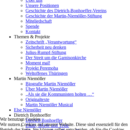
Über uns
Unsere Positionen
Geschichte des Dietrich-Bonhoeffer-Vereins
Geschichte der Martin-Niemöller-Stiftung
Mitgliedschaft
Spende
Kontakt
Themen & Projekte
Zeitschrift „Verantwortung“
Sicherheit neu denken
Julius-Rumpf-Stiftung
Der Streit um die Garnisonkirche
Moment mal!
Projekt Peremoha
Weltoffenes Thüringen
Martin Niemöller
Biografie Martin Niemöller
Über Martin Niemöller
„Als sie die Kommunisten holten …“
Originaltexte
Martin Niemöller Musical
Else Niemöller
Dietrich Bonhoeffer
Wir benutzen Cookies
Dietrich Bonhoeffer
Wir nutzen Cookies auf unserer Website. Diese sind essenziell für den
Zitate, Briefe und Texte
Betrieb der Seite. Sie können selbst entscheiden, ob Sie die Cookies