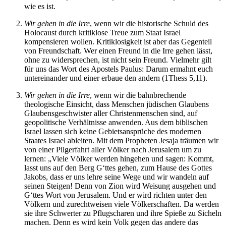
wie es ist.
Wir gehen in die Irre
, wenn wir die historische Schuld des
Holocaust durch kritiklose Treue zum Staat Israel
kompensieren wollen. Kritiklosigkeit ist aber das Gegenteil
von Freundschaft. Wer einen Freund in die Irre gehen lässt,
ohne zu widersprechen, ist nicht sein Freund. Vielmehr gilt
für uns das Wort des Apostels Paulus: Darum ermahnt euch
untereinander und einer erbaue den andern (1Thess 5,11).
Wir gehen in die Irre
, wenn wir die bahnbrechende
theologische Einsicht, dass Menschen jüdischen Glaubens
Glaubensgeschwister aller Christenmenschen sind, auf
geopolitische Verhältnisse anwenden. Aus dem biblischen
Israel lassen sich keine Gebietsansprüche des modernen
Staates Israel ableiten. Mit dem Propheten Jesaja träumen wir
von einer Pilgerfahrt aller Völker nach Jerusalem um zu
lernen: „Viele Völker werden hingehen und sagen: Kommt,
lasst uns auf den Berg G‘ttes gehen, zum Hause des Gottes
Jakobs, dass er uns lehre seine Wege und wir wandeln auf
seinen Steigen! Denn von Zion wird Weisung ausgehen und
G‘ttes Wort von Jerusalem. Und er wird richten unter den
Völkern und zurechtweisen viele Völkerschaften. Da werden
sie ihre Schwerter zu Pflugscharen und ihre Spieße zu Sicheln
machen. Denn es wird kein Volk gegen das andere das