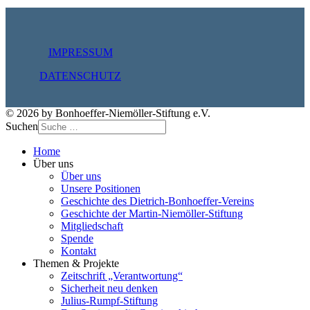
IMPRESSUM
DATENSCHUTZ
© 2026 by Bonhoeffer-Niemöller-Stiftung e.V.
Suchen
Home
Über uns
Über uns
Unsere Positionen
Geschichte des Dietrich-Bonhoeffer-Vereins
Geschichte der Martin-Niemöller-Stiftung
Mitgliedschaft
Spende
Kontakt
Themen & Projekte
Zeitschrift „Verantwortung“
Sicherheit neu denken
Julius-Rumpf-Stiftung