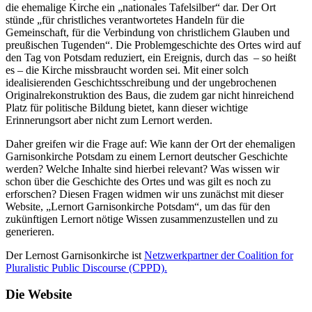
die ehemalige Kirche ein „nationales Tafelsilber“ dar. Der Ort
stünde „für christliches verantwortetes Handeln für die
Gemeinschaft, für die Verbindung von christlichem Glauben und
preußischen Tugenden“. Die Problemgeschichte des Ortes wird auf
den Tag von Potsdam reduziert, ein Ereignis, durch das – so heißt
es – die Kirche missbraucht worden sei. Mit einer solch
idealisierenden Geschichtsschreibung und der ungebrochenen
Originalrekonstruktion des Baus, die zudem gar nicht hinreichend
Platz für politische Bildung bietet, kann dieser wichtige
Erinnerungsort aber nicht zum Lernort werden.
Daher greifen wir die Frage auf: Wie kann der Ort der ehemaligen
Garnisonkirche Potsdam zu einem Lernort deutscher Geschichte
werden? Welche Inhalte sind hierbei relevant? Was wissen wir
schon über die Geschichte des Ortes und was gilt es noch zu
erforschen? Diesen Fragen widmen wir uns zunächst mit dieser
Website, „Lernort Garnisonkirche Potsdam“, um das für den
zukünftigen Lernort nötige Wissen zusammenzustellen und zu
generieren.
Der Lernost Garnisonkirche ist
Netzwerkpartner der Coalition for
Pluralistic Public Discourse (CPPD).
Die Website