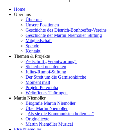
Home
Über uns
Über uns
Unsere Positionen
Geschichte des Dietrich-Bonhoeffer-Vereins
Geschichte der Martin-Niemöller-Stiftung
Mitgliedschaft
Spende
Kontakt
Themen & Projekte
Zeitschrift „Verantwortung“
Sicherheit neu denken
Julius-Rumpf-Stiftung
Der Streit um die Garnisonkirche
Moment mal!
Projekt Peremoha
Weltoffenes Thüringen
Martin Niemöller
Biografie Martin Niemöller
Über Martin Niemöller
„Als sie die Kommunisten holten …“
Originaltexte
Martin Niemöller Musical
Else Niemöller