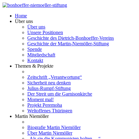
Home
Über uns
Über uns
Unsere Positionen
Geschichte des Dietrich-Bonhoeffer-Vereins
Geschichte der Martin-Niemöller-Stiftung
Spende
Mitgliedschaft
Kontakt
Themen & Projekte
Zeitschrift „Verantwortung“
Sicherheit neu denken
Julius-Rumpf-Stiftung
Der Streit um die Garnisonkirche
Moment mal!
Projekt Peremoha
Weltoffenes Thüringen
Martin Niemöller
Biografie Martin Niemöller
Über Martin Niemöller
„Als sie die Kommunisten holten …“