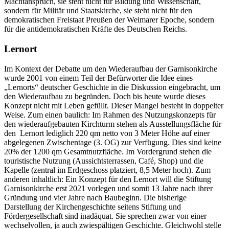
Machtanspruch, sie steht nicht für Bildung und Wissenschaft,
sondern für Militär und Staatskirche, sie steht nicht für den
demokratischen Freistaat Preußen der Weimarer Epoche, sondern
für die antidemokratischen Kräfte des Deutschen Reichs.
Lernort
Im Kontext der Debatte um den Wiederaufbau der Garnisonkirche
wurde 2001 von einem Teil der Befürworter die Idee eines
„Lernorts“ deutscher Geschichte in die Diskussion eingebracht, um
den Wiederaufbau zu begründen. Doch bis heute wurde dieses
Konzept nicht mit Leben gefüllt. Dieser Mangel besteht in doppelter
Weise. Zum einen baulich: Im Rahmen des Nutzungskonzepts für
den wiederaufgebauten Kirchturm stehen als Ausstellungsfläche für
den Lernort lediglich 220 qm netto von 3 Meter Höhe auf einer
abgelegenen Zwischentage (3. OG) zur Verfügung. Dies sind keine
20% der 1200 qm Gesamtnutzfläche. Im Vordergrund stehen die
touristische Nutzung (Aussichtsterrassen, Café, Shop) und die
Kapelle (zentral im Erdgeschoss platziert, 8,5 Meter hoch). Zum
anderen inhaltlich: Ein Konzept für den Lernort will die Stiftung
Garnisonkirche erst 2021 vorlegen und somit 13 Jahre nach ihrer
Gründung und vier Jahre nach Baubeginn. Die bisherige
Darstellung der Kirchengeschichte seitens Stiftung und
Fördergesellschaft sind inadäquat. Sie sprechen zwar von einer
wechselvollen, ja auch zwiespältigen Geschichte. Gleichwohl stelle