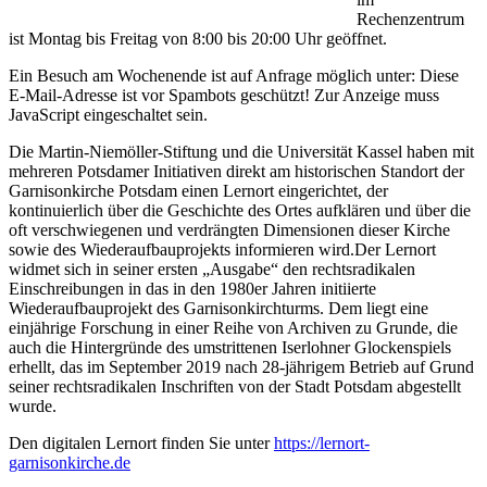
Rechenzentrum
ist Montag bis Freitag von 8:00 bis 20:00 Uhr geöffnet.
Ein Besuch am Wochenende ist auf Anfrage möglich unter:
Diese
E-Mail-Adresse ist vor Spambots geschützt! Zur Anzeige muss
JavaScript eingeschaltet sein.
Die Martin-Niemöller-Stiftung und die Universität Kassel haben mit
mehreren Potsdamer Initiativen direkt am historischen Standort der
Garnisonkirche Potsdam einen Lernort eingerichtet, der
kontinuierlich über die Geschichte des Ortes aufklären und über die
oft verschwiegenen und verdrängten Dimensionen dieser Kirche
sowie des Wiederaufbauprojekts informieren wird.Der Lernort
widmet sich in seiner ersten „Ausgabe“ den rechtsradikalen
Einschreibungen in das in den 1980er Jahren initiierte
Wiederaufbauprojekt des Garnisonkirchturms. Dem liegt eine
einjährige Forschung in einer Reihe von Archiven zu Grunde, die
auch die Hintergründe des umstrittenen Iserlohner Glockenspiels
erhellt, das im September 2019 nach 28-jährigem Betrieb auf Grund
seiner rechtsradikalen Inschriften von der Stadt Potsdam abgestellt
wurde.
Den digitalen Lernort finden Sie unter
https://lernort-
garnisonkirche.de