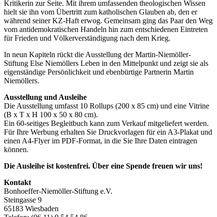
Kritikerin zur Seite. Mit ihrem umfassenden theologischen Wissen
hielt sie ihn vom Übertritt zum katholischen Glauben ab, den er
während seiner KZ-Haft erwog. Gemeinsam ging das Paar den Weg
vom antidemokratischen Handeln hin zum entschiedenen Eintreten
für Frieden und Völkerverständigung nach dem Krieg.
In neun Kapiteln rückt die Ausstellung der Martin-Niemöller-
Stiftung Else Niemöllers Leben in den Mittelpunkt und zeigt sie als
eigenständige Persönlichkeit und ebenbürtige Partnerin Martin
Niemöllers.
Ausstellung und Ausleihe
Die Ausstellung umfasst 10 Rollups (200 x 85 cm) und eine Vitrine
(B x T x H 100 x 50 x 80 cm).
Ein 60-seitiges Begleitbuch kann zum Verkauf mitgeliefert werden.
Für Ihre Werbung erhalten Sie Druckvorlagen für ein A3-Plakat und
einen A4-Flyer im PDF-Format, in die Sie Ihre Daten eintragen
können.
Die Ausleihe ist kostenfrei. Über eine Spende freuen wir uns!
Kontakt
Bonhoeffer-Niemöller-Stiftung e.V.
Steingasse 9
65183 Wiesbaden