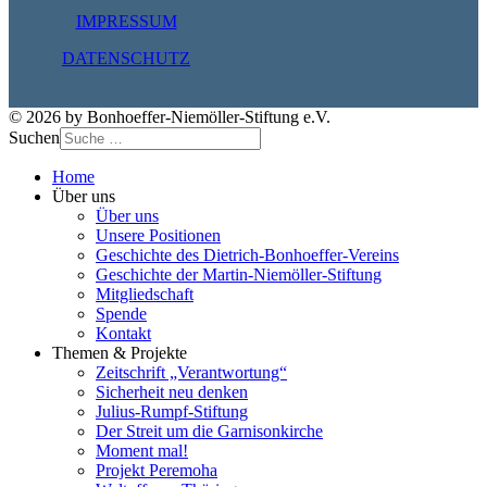
IMPRESSUM
DATENSCHUTZ
© 2026 by Bonhoeffer-Niemöller-Stiftung e.V.
Suchen
Home
Über uns
Über uns
Unsere Positionen
Geschichte des Dietrich-Bonhoeffer-Vereins
Geschichte der Martin-Niemöller-Stiftung
Mitgliedschaft
Spende
Kontakt
Themen & Projekte
Zeitschrift „Verantwortung“
Sicherheit neu denken
Julius-Rumpf-Stiftung
Der Streit um die Garnisonkirche
Moment mal!
Projekt Peremoha