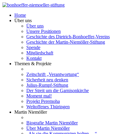
Home
Über uns
Über uns
Unsere Positionen
Geschichte des Dietrich-Bonhoeffer-Vereins
Geschichte der Martin-Niemöller-Stiftung
Spende
Mitgliedschaft
Kontakt
Themen & Projekte
Zeitschrift „Verantwortung“
Sicherheit neu denken
Julius-Rumpf-Stiftung
Der Streit um die Garnisonkirche
Moment mal!
Projekt Peremoha
Weltoffenes Thüringen
Martin Niemöller
Biografie Martin Niemöller
Über Martin Niemöller
„Als sie die Kommunisten holten …“