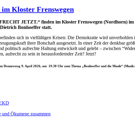
im Kloster Frenswegen
RECHT JETZT.“ finden im Kloster Frenswegen (Nordhorn) im Apr
ietrich Bonhoeffer statt.
befinden sich in vielfältigen Krisen: Die Demokratie wird unverhohlen
ugungskraft ihrer Botschaft ausgesetzt. In einer Zeit der denkbar größ
und politisch aufrechte Haltung entwickelt und gelebt – zwischen “W
 aufrecht zu sein in herausfordernder Zeit? Jetzt?
 am
Donnerstag 9. April 2026, um 19.30 Uhr zum Thema „Bonhoeffer und die Musik“
(Musik: 
r EKD
ogie und Ökumene zusammen