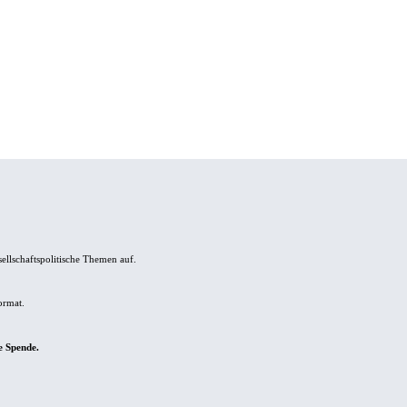
sellschaftspolitische Themen auf.
ormat.
e Spende.