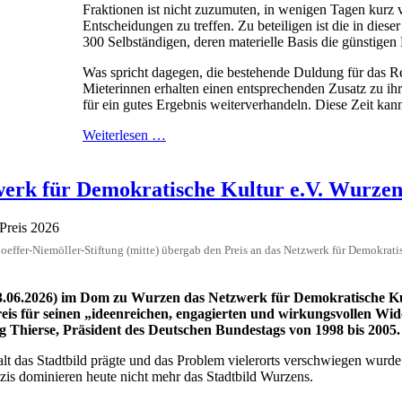
Fraktionen ist nicht zuzumuten, in wenigen Tagen kurz
Entscheidungen zu treffen. Zu beteiligen ist die in dieser
300 Selbständigen, deren materielle Basis die günstige
Was spricht dagegen, die bestehende Duldung für das R
Mieterinnen erhalten einen entsprechenden Zusatz zu ih
für ein gutes Ergebnis weiterverhandeln. Diese Zeit kann
Weiterlesen …
werk für Demokratische Kultur e.V. Wurze
hoeffer-Niemöller-Stiftung (mitte) übergab den Preis an das Netzwerk für Demokrat
(13.06.2026) im Dom zu Wurzen das Netzwerk für Demokratische K
eis für seinen „ideenreichen, engagierten und wirkungsvollen Wide
g Thierse, Präsident des Deutschen Bundestags von 1998 bis 2005.
das Stadtbild prägte und das Problem vielerorts verschwiegen wurde. S
zis dominieren heute nicht mehr das Stadtbild Wurzens.