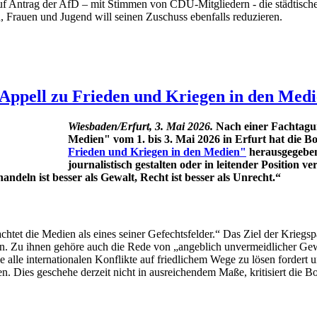
auf Antrag der AfD – mit Stimmen von CDU-Mitgliedern - die städtisch
, Frauen und Jugend will seinen Zuschuss ebenfalls reduzieren.
Appell zu Frieden und Kriegen in den Medie
Wiesbaden/Erfurt, 3. Mai 2026.
Nach einer Fachtagu
Medien" vom 1. bis 3. Mai 2026 in Erfurt hat die B
Frieden und Kriegen in den Medien"
herausgegeben.
journalistisch gestalten oder in leitender Position 
andeln ist besser als Gewalt, Recht ist besser als Unrecht.“
chtet die Medien als eines seiner Gefechtsfelder.“ Das Ziel der Kriegsp
agen. Zu ihnen gehöre auch die Rede von „angeblich unvermeidlicher Gew
e alle internationalen Konflikte auf friedlichem Wege zu lösen forder
. Dies geschehe derzeit nicht in ausreichendem Maße, kritisiert die B