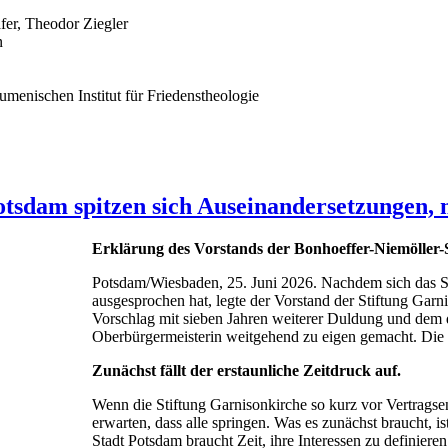
fer, Theodor Ziegler
n
enischen Institut für Friedenstheologie
sdam spitzen sich Auseinandersetzungen, m
Erklärung des Vorstands der Bonhoeffer-Niemöller-
Potsdam/Wiesbaden, 25. Juni 2026. Nachdem sich das S
ausgesprochen hat, legte der Vorstand der Stiftung Gar
Vorschlag mit sieben Jahren weiterer Duldung und dem d
Oberbürgermeisterin weitgehend zu eigen gemacht. Die Bo
Zunächst fällt der erstaunliche Zeitdruck auf.
Wenn die Stiftung Garnisonkirche so kurz vor Vertragsen
erwarten, dass alle springen. Was es zunächst braucht, i
Stadt Potsdam braucht Zeit, ihre Interessen zu definie