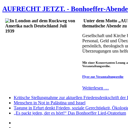
AUFRECHT JETZT. - Bonhoeffer-Abende 
Unter dem
Motto „AUF
thematische Abende zu D
Gesellschaft und Kirche 
Personal, Geld und Überze
persönlich, theologisch 
Überzeugungen uns helfen,
Mit einer Konzertanten Lesung
Veranstaltungsreihe.
Flyer zur Veranstaltungsreihe
Weiterlesen …
Kritische Stellungnahme zur aktuellen Friedensdenkschrift de
Menschen in Not in Palästina und Israel
Tagung in Erfurt denkt Frieden, soziale Gerechtigkeit, Ökol
„Es packt jeden, der es hört!“ Das Bonhoeffer Lied-Oratorium