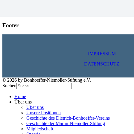
Footer
IMPRESSUM
DATENSCHUTZ
© 2026 by Bonhoeffer-Niemöller-Stiftung e.V.
Suchen
Home
Über uns
Über uns
Unsere Positionen
Geschichte des Dietrich-Bonhoeffer-Vereins
Geschichte der Martin-Niemöller-Stiftung
Mitgliedschaft