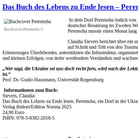
Das Buch des Lebens zu Ende lesen – Pere
In dem Dorf Peremoha östlich von K
deutscher Besatzung im Zweiten Wel
Buchcover Peremoha ©
Peremoha musste einen Monat lang r
Claudia Sievers berichtet über ein 
auf Schritt und Tritt von den Trau
Erinnerungen Überlebender, unterstützten die Infrastruktur, organis
und kleinen Erfolgen, von tiefer werdendem Verständnis und wachse
„Wer sagt, die Ukraine sei uns doch recht fern, wird nach der Le
ist.“
Prof. Dr. Guido Hausmann, Universität Regensburg
Informationen zum Buch:
Sievers, Claudia:
Das Buch des Lebens zu Ende lesen. Peremoha, ein Dorf in der Ukra
Verlag ibidem/Edition Noema 2025
24,90 Euro
ISBN: 978-3-8382-2018-5