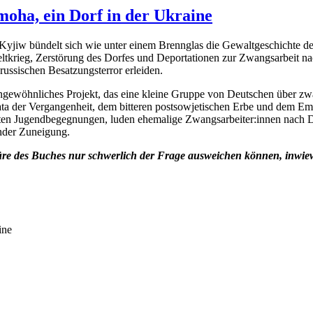
moha, ein Dorf in der Ukraine
yjiw bündelt sich wie unter einem Brennglas die Gewaltgeschichte de
tkrieg, Zerstörung des Dorfes und Deportationen zur Zwangsarbeit na
ussischen Besatzungsterror erleiden.
ungewöhnliches Projekt, das eine kleine Gruppe von Deutschen über zwa
mata der Vergangenheit, dem bitteren postsowjetischen Erbe und dem Em
ierten Jugendbegegnungen, luden ehemalige Zwangsarbeiter:innen nach D
nder Zuneigung.
ktüre des Buches nur schwerlich der Frage ausweichen können, inwiew
ine