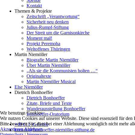
Spende
Kontakt
Themen & Projekte
Zeitschrift „Verantwortung“
Sicherheit neu denken
Julius-Rumpf-Stiftung
Der Streit um die Garnisonkirche
Moment mal!
Projekt Peremoha
Weltoffenes Thüringen
Martin Niemöller
Biografie Martin Niemöller
Über Martin Niemöller
„Als sie die Kommunisten holten …“
Originaltexte
Martin Niemöller Musical
Else Niemöller
Dietrich Bonhoeffer
Dietrich Bonhoeffer
Zitate, Briefe und Texte
Wanderausstellung Bonhoeffer
Wir benutzen Cookies
Bonhoeffer-Oratorium
Wir nutzen Cookies auf unserer Website. Diese sind essenziell für den 
Bitte beachten Sie, dass bei einer Ablehnung womöglich nicht mehr alle
+49 611 9545486
Akzeptieren
Ablehnen
kontakt@bonhoeffer-niemöller-stiftung.de
Datenschutz
|
Impressum