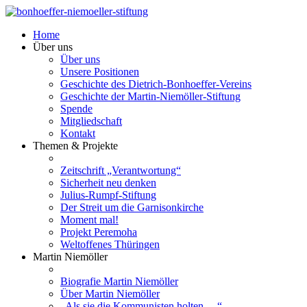
Home
Über uns
Über uns
Unsere Positionen
Geschichte des Dietrich-Bonhoeffer-Vereins
Geschichte der Martin-Niemöller-Stiftung
Spende
Mitgliedschaft
Kontakt
Themen & Projekte
Zeitschrift „Verantwortung“
Sicherheit neu denken
Julius-Rumpf-Stiftung
Der Streit um die Garnisonkirche
Moment mal!
Projekt Peremoha
Weltoffenes Thüringen
Martin Niemöller
Biografie Martin Niemöller
Über Martin Niemöller
„Als sie die Kommunisten holten …“