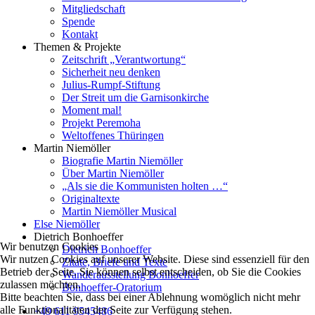
Mitgliedschaft
Spende
Kontakt
Themen & Projekte
Zeitschrift „Verantwortung“
Sicherheit neu denken
Julius-Rumpf-Stiftung
Der Streit um die Garnisonkirche
Moment mal!
Projekt Peremoha
Weltoffenes Thüringen
Martin Niemöller
Biografie Martin Niemöller
Über Martin Niemöller
„Als sie die Kommunisten holten …“
Originaltexte
Martin Niemöller Musical
Else Niemöller
Dietrich Bonhoeffer
Wir benutzen Cookies
Dietrich Bonhoeffer
Wir nutzen Cookies auf unserer Website. Diese sind essenziell für den
Zitate, Briefe und Texte
Betrieb der Seite. Sie können selbst entscheiden, ob Sie die Cookies
Wanderausstellung Bonhoeffer
zulassen möchten.
Bonhoeffer-Oratorium
Bitte beachten Sie, dass bei einer Ablehnung womöglich nicht mehr
alle Funktionalitäten der Seite zur Verfügung stehen.
+49 611 9545486