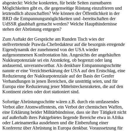
abgesteckt: Welche konkreten, für beide Seiten zumutbaren
Möglichkeiten gibt es, die gegenseitige Rüstung einzufrieren und
letztendlich abzuschaffen? Wie können der Öffentlichkeit in der
BRD die Entspannungsmöglichkeiten und -bereitschaften der
UdSSR glaubhaft gemacht werden? Welche Haupthindernisse
stehen der Abrüstung entgegen?
Zum Auftakt der Gespräche am Runden Tisch wies der
stellvertretende Prawda-Chefredakteur auf die besorgnis erregende
Eigendynamik der zunehmend von der USA wieder
aufgenommenen Konfrontation hin. Angesichts der angehäuften
Nuklearpotenziale sei ein Atomkrieg, ob begrenzt oder lang
andauernd, unverantwortbar. Als denkbare Entspannungsschritte
nannte er eine Verzichtserkärung der USA auf den Erstschlag, eine
Reduzierung der Nuklearpotenziale auf der Basis der Genfer
Verhandlungen in jenen Bereichen, die unstrittig seien, und für
Europa eine Reduzierung jener Mittelstreckenraketen, die auf den
Kontinent zielen oder dort stationiert sind.
Sofortige Abrüstungsschritte wären z.B. durch ein umfassendes
Verbot aller Atomwaffentests, ein Verbot der chemischen Waffen,
eine Erklärung beider Militärbündnisse, dass sie ihre Tätigkeit nicht
auf außerhalb ihres Paktgebietes liegende Bereiche etwa in Afrika
oder Lateinamerika ausdehnen und die Einberufung einer
Konferenz über Abrüstung in Europa denkbar. Voraussetzung für