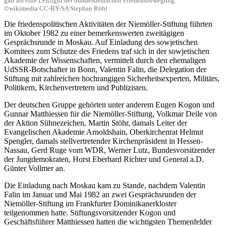
galt als eine Leitfigur der bundesdeutschen Friedensbewegung.
©wikimedia CC-BY-SA Stephan Röhl
Die friedenspolitischen Aktivitäten der Niemöller-Stiftung führten
im Oktober 1982 zu einer bemerkenswerten zweitägigen
Gesprächsrunde in Moskau. Auf Einladung des sowjetischen
Komitees zum Schutze des Friedens traf sich in der sowjetischen
Akademie der Wissenschaften, vermittelt durch den ehemaligen
UdSSR-Botschafter in Bonn, Valentin Falin, die Delegation der
Stiftung mit zahlreichen hochrangigen Sicherheitsexperten, Militärs,
Politikern, Kirchenvertretern und Publizisten.
Der deutschen Gruppe gehörten unter anderem Eugen Kogon und
Gunnar Matthiessen für die Niemöller-Stiftung, Volkmar Deile von
der Aktion Sühnezeichen, Martin Stöhr, damals Leiter der
Evangelischen Akademie Arnoldshain, Oberkirchenrat Helmut
Spengler, damals stellvertretender Kirchenpräsident in Hessen-
Nassau, Gerd Ruge vom WDR, Werner Lutz, Bundesvorsitzender
der Jungdemokraten, Horst Eberhard Richter und General a.D.
Günter Vollmer an.
Die Einladung nach Moskau kam zu Stande, nachdem Valentin
Falin im Januar und Mai 1982 an zwei Gesprächsrunden der
Niemöller-Stiftung im Frankfurter Dominikanerkloster
teilgenommen hatte. Stiftungsvorsitzender Kogon und
Geschäftsführer Matthiessen hatten die wichtigsten Themenfelder