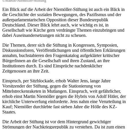
©Martin-Niemöller-Stiftung
Ein Blick auf die Arbeit der Niemöller-Stiftung ist auch ein Blick in
die Geschichte der sozialen Bewegungen, des Pazifismus und der
außerparlamentarischen Opposition dieser Bundesrepublik
Deutschland. Dieser Blick lehrt auch, wie wichtig es ist, in
Gesellschaft wie Kirche gern verdrängte Themen einzubringen und
dabei Auseinandersetzungen nicht zu scheuen.
Die Themen, derer sich die Stiftung in Kongressen, Symposien,
Diskussionsforen, Veröffentlichungen und öffentlichen Erklärungen
annahm, buchstabieren den Fragenkatalog aufgeklärter kritischer
BürgerInnen an die Gesellschaft und ihren Zustand, an ihre
Institutionen durch. Es sind Einsprüche nachdenklicher
Zeitgenossen an ihre Zeit.
Einspruch, per Sitzblockade, erhob Walter Jens, lange Jahre
Vorsitzender der Stiftung, gegen die Stationierung von
Mittelstreckenraketen in Mutlangen. Einspruch, weit gefährlicher,
erhob einst Martin Niemöller gegen die Hybris von Adolf Hitler, der
kirchliche Unterwerfung einforderte. Jens nahm eine Verurteilung in
Kauf; Niemöller durchlebte fast sieben Jahre die Hölle des KZ-
Staates.
Die Arbeit der Stiftung ist vor dem Hintergrund gewichtiger
Strömungen der Nachkriegsrepublik zu verstehen. Da ist zum einen