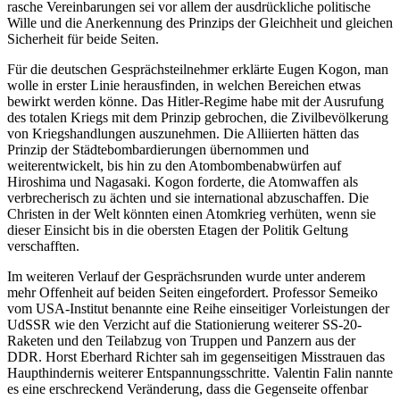
rasche Vereinbarungen sei vor allem der ausdrückliche politische
Wille und die Anerkennung des Prinzips der Gleichheit und gleichen
Sicherheit für beide Seiten.
Für die deutschen Gesprächsteilnehmer erklärte Eugen Kogon, man
wolle in erster Linie herausfinden, in welchen Bereichen etwas
bewirkt werden könne. Das Hitler-Regime habe mit der Ausrufung
des totalen Kriegs mit dem Prinzip gebrochen, die Zivilbevölkerung
von Kriegshandlungen auszunehmen. Die Alliierten hätten das
Prinzip der Städtebombardierungen übernommen und
weiterentwickelt, bis hin zu den Atombombenabwürfen auf
Hiroshima und Nagasaki. Kogon forderte, die Atomwaffen als
verbrecherisch zu ächten und sie international abzuschaffen. Die
Christen in der Welt könnten einen Atomkrieg verhüten, wenn sie
dieser Einsicht bis in die obersten Etagen der Politik Geltung
verschafften.
Im weiteren Verlauf der Gesprächsrunden wurde unter anderem
mehr Offenheit auf beiden Seiten eingefordert. Professor Semeiko
vom USA-Institut benannte eine Reihe einseitiger Vorleistungen der
UdSSR wie den Verzicht auf die Stationierung weiterer SS-20-
Raketen und den Teilabzug von Truppen und Panzern aus der
DDR. Horst Eberhard Richter sah im gegenseitigen Misstrauen das
Haupthindernis weiterer Entspannungsschritte. Valentin Falin nannte
es eine erschreckend Veränderung, dass die Gegenseite offenbar