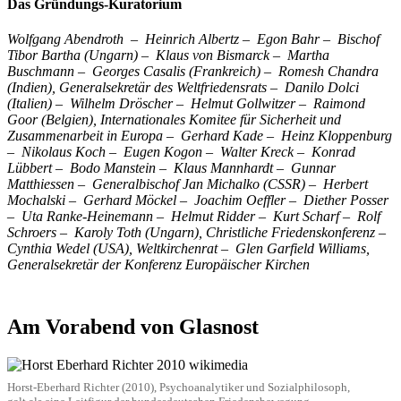
Das Gründungs-Kuratorium
Wolfgang Abendroth – Heinrich Albertz – Egon Bahr – Bischof
Tibor Bartha (Ungarn) – Klaus von Bismarck – Martha
Buschmann – Georges Casalis (Frankreich) – Romesh Chandra
(Indien), Generalsekretär des Weltfriedensrats – Danilo Dolci
(Italien) – Wilhelm Dröscher – Helmut Gollwitzer – Raimond
Goor (Belgien), Internationales Komitee für Sicherheit und
Zusammenarbeit in Europa – Gerhard Kade – Heinz Kloppenburg
– Nikolaus Koch – Eugen Kogon – Walter Kreck – Konrad
Lübbert – Bodo Manstein – Klaus Mannhardt – Gunnar
Matthiessen – Generalbischof Jan Michalko (CSSR) – Herbert
Mochalski – Gerhard Möckel – Joachim Oeffler – Diether Posser
– Uta Ranke-Heinemann – Helmut Ridder – Kurt Scharf – Rolf
Schroers – Karoly Toth (Ungarn), Christliche Friedenskonferenz –
Cynthia Wedel (USA), Weltkirchenrat – Glen Garfield Williams,
Generalsekretär der Konferenz Europäischer Kirchen
Am Vorabend von Glasnost
Horst-Eberhard Richter (2010), Psychoanalytiker und Sozialphilosoph,