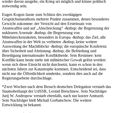
wieder davon ausgehe, ein Krieg sei möglich und könne politisch
notwendig sein.
Eugen Kogon fasste zum Schluss des zweitägigen
Gesprächsmarathons mehrere Punkte zusammen, denen besonderes
Gewicht zukomme: der Verzicht auf den Ersteinsatz von
Atomwaffen und auf „Abschreckung“ -&nbsp; die Begrenzung der
nuklearen Arsenale -&nbsp; die Begrenzung von
Mittelstreckenraketen, besonders in Europa -&nbsp; das Ziel, alle
Atomwaffen in der Welt zu verbieten -&nbsp; keine weitere
Ausweitung der Machtblöcke -&nbsp; die europäische Konferenz
über Sicherheit und Abrüstung -&nbsp; die Befriedung und
Beseitigung internationaler Konfliktherde. Sein Resümee: kein
Konflikt kann heute mehr mit militärischer Gewalt gelöst werden:
wenn sich diese Einsicht nicht durchsetzt, kann es schon in den
nächsten Jahren zur Katastrophe kommen. Entscheidend sei, dass
nicht nur die Öffentlichkeit umdenke, sondern dies auch auf die
Regierungsebene durchschlage.
*Zwei Wochen nach dem Besuch deutschen Delegation verstarb das
Staatsoberhaupt der UdSSR, Leonid Breschnew. Sein Nachfolger
Jurij W. Andropow verstarb ebenfalls, nach nur kurzer Amtszeit.
Sein Nachfolger hieß Michail Gorbatschow. Die weitere
Entwicklung ist bekannt.