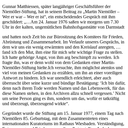
Gunnar Matthiessen, später langjähriger Geschäftsführer der
Niemöller-Stiftung, hat in seinem Beitrag zu „Martin Niemöller –
Wer er war – Wer er ist“, ein entscheidendes Gespräch mit ihm
geschildert: „…Am 24. Januar 1976 saßen wir morgens um 7.30
Uhr in der kalten, ungemütlichen Bahnhofsgaststätte von Darmstadt
und hatten noch Zeit bis zur Bürositzung des Komitees für Frieden,
Abrüstung und Zusammenarbeit. Im Verlaufe unseres Gesprächs, in
dem wir uns ein wenig erwärmten und den Kreislauf anregten, …
fand ich den Mut, ihm eine für mich sehr wichtige Frage zu stellen.
Ich hatte gehörige Angst, von ihm arg beschimpft zu werden. Ich
fragte ihn, was er denn wohl von dem Gedanken einer Martin-
Niemöller-Stiftung hielte.Ich versuchte, ihm möglichst atemlos und
viel von meinen Gedanken zu erzählen, um ihn an einer voreiligen
Antwort zu hindern. Ich war unendlich erleichtert, aber auch
überrascht über seine kurze und bündige Bestätigung: ‘Ich bin dafür,
denn nach ihrem Tode werden Namen und das Lebenswerk, für das
diese Namen stehen, in den Archiven allzu schnell vergessen.’ Nicht
um seine Person ging es ihm, sondern um das, wofür er tatkräftig
und überzeugt, überzeugend wirkte“.
Gegründet wurde die Stiftung am 15. Januar 1977, einem Tag nach
Niemöllers 85. Geburtstag, mit dem Zusammentreten eines
internationalen Kuratoriums im Rathaus Wiesbaden. Verständigung,