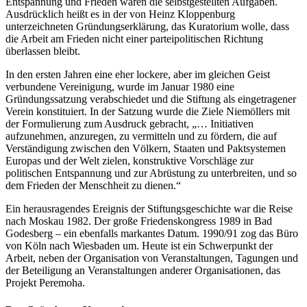
Entspannung und Frieden waren die selbstgestellten Aufgaben.
Ausdrücklich heißt es in der von Heinz Kloppenburg
unterzeichneten Gründungserklärung, das Kuratorium wolle, dass
die Arbeit am Frieden nicht einer parteipolitischen Richtung
überlassen bleibt.
In den ersten Jahren eine eher lockere, aber im gleichen Geist
verbundene Vereinigung, wurde im Januar 1980 eine
Gründungssatzung verabschiedet und die Stiftung als eingetragener
Verein konstituiert. In der Satzung wurde die Ziele Niemöllers mit
der Formulierung zum Ausdruck gebracht, „… Initiativen
aufzunehmen, anzuregen, zu vermitteln und zu fördern, die auf
Verständigung zwischen den Völkern, Staaten und Paktsystemen
Europas und der Welt zielen, konstruktive Vorschläge zur
politischen Entspannung und zur Abrüstung zu unterbreiten, und so
dem Frieden der Menschheit zu dienen.“
Ein herausragendes Ereignis der Stiftungsgeschichte war die Reise
nach Moskau 1982. Der große Friedenskongress 1989 in Bad
Godesberg – ein ebenfalls markantes Datum. 1990/91 zog das Büro
von Köln nach Wiesbaden um. Heute ist ein Schwerpunkt der
Arbeit, neben der Organisation von Veranstaltungen, Tagungen und
der Beteiligung an Veranstaltungen anderer Organisationen, das
Projekt Peremoha.